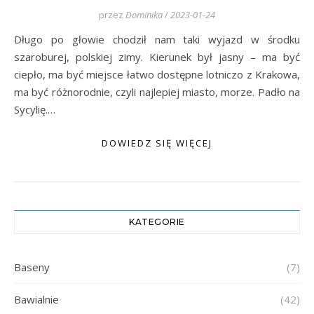
przez
Dominika
/
2023-01-24
Długo po głowie chodził nam taki wyjazd w środku
szaroburej, polskiej zimy. Kierunek był jasny – ma być
ciepło, ma być miejsce łatwo dostępne lotniczo z Krakowa,
ma być różnorodnie, czyli najlepiej miasto, morze. Padło na
Sycylię.…
DOWIEDZ SIĘ WIĘCEJ
KATEGORIE
Baseny
(7)
Bawialnie
(42)