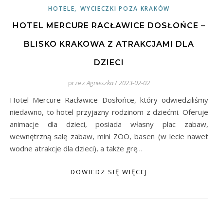
,
HOTELE
WYCIECZKI POZA KRAKÓW
HOTEL MERCURE RACŁAWICE DOSŁOŃCE –
BLISKO KRAKOWA Z ATRAKCJAMI DLA
DZIECI
przez
Agnieszka
/
2023-02-02
Hotel Mercure Racławice Dosłońce, który odwiedziliśmy
niedawno, to hotel przyjazny rodzinom z dziećmi. Oferuje
animacje dla dzieci, posiada własny plac zabaw,
wewnętrzną salę zabaw, mini ZOO, basen (w lecie nawet
wodne atrakcje dla dzieci), a także grę…
DOWIEDZ SIĘ WIĘCEJ