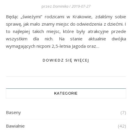
przez
Dominika
/
2019-07-27
Będąc „świeżymi” rodzicami w Krakowie, zdaliśmy sobie
sprawę, jak mało znamy miejsc do odwiedzenia z dziećmi. I
to najlepiej takich miejsc, które były atrakcyjne przede
wszystkim dla nich. Na stanie aktualnie dwójka
wymagających nicponi 2,5-letnia Jagoda oraz…
DOWIEDZ SIĘ WIĘCEJ
KATEGORIE
Baseny
(7)
Bawialnie
(42)