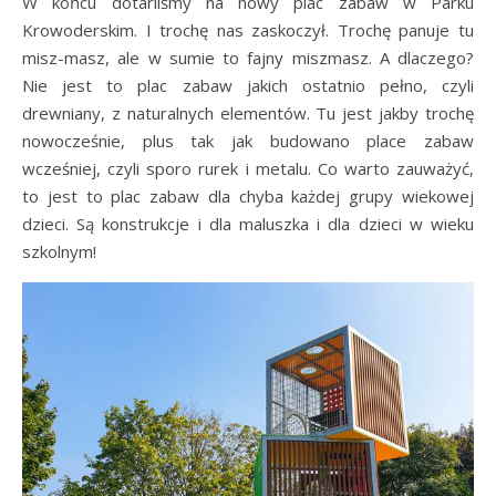
W końcu dotarliśmy na nowy plac zabaw w Parku
Krowoderskim. I trochę nas zaskoczył. Trochę panuje tu
misz-masz, ale w sumie to fajny miszmasz. A dlaczego?
Nie jest to plac zabaw jakich ostatnio pełno, czyli
drewniany, z naturalnych elementów. Tu jest jakby trochę
nowocześnie, plus tak jak budowano place zabaw
wcześniej, czyli sporo rurek i metalu. Co warto zauważyć,
to jest to plac zabaw dla chyba każdej grupy wiekowej
dzieci. Są konstrukcje i dla maluszka i dla dzieci w wieku
szkolnym!