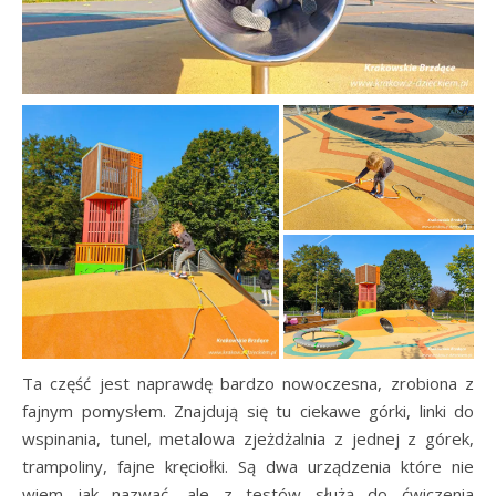
Ta część jest naprawdę bardzo nowoczesna, zrobiona z
fajnym pomysłem. Znajdują się tu ciekawe górki, linki do
wspinania, tunel, metalowa zjeżdżalnia z jednej z górek,
trampoliny, fajne kręciołki. Są dwa urządzenia które nie
wiem jak nazwać, ale z testów służą do ćwiczenia