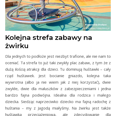
Kolejna strefa zabawy na
żwirku
Dla jednych to podłoże jest niezbyt trafione, ale nie nam to
oceniać. Ta strefa to już taki zwykły plac zabaw, z tym że z
dużą ilością atrakcji dla dzieci. Tu dominują huśtawki – cały
rząd huśtawek. Jest bocianie gniazdo, kolejna taka
wywrotna (albo ja nie wiem jak z niej korzystać), dwie
zwykłe, dwie dla maluszków z zabezpieczeniami i jedna
bardzo fajna podwójna. Idealna dla rodzica i małego
dziecka. Siedząc naprzeciwko dziecko ma fajną radochę z
huśtania – my z Jagodą miałyśmy. Na żwirku jest także
huśtawka przeciążeniowa, ale zdecydowanie dla