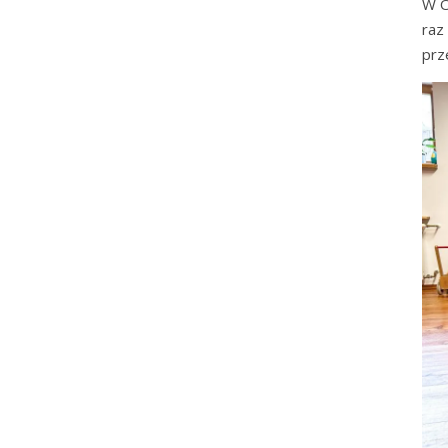
W O
raz
prz