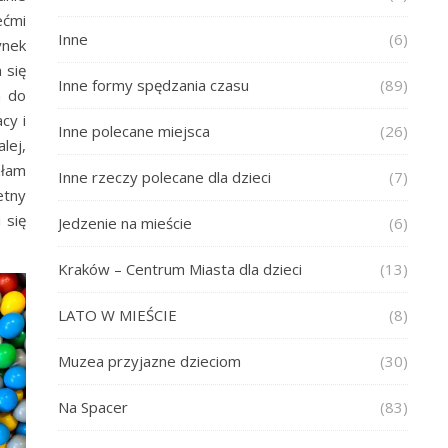
ećmi
Inne
(6)
ynek
 się
Inne formy spędzania czasu
(89)
a do
cy i
Inne polecane miejsca
(26)
lej,
ałam
Inne rzeczy polecane dla dzieci
(7)
etny
 się
Jedzenie na mieście
(6)
Kraków – Centrum Miasta dla dzieci
(13)
LATO W MIEŚCIE
(8)
Muzea przyjazne dzieciom
(30)
Na Spacer
(83)