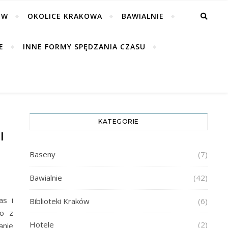
ÓW
OKOLICE KRAKOWA
BAWIALNIE
E
INNE FORMY SPĘDZANIA CZASU
KATEGORIE
I
Baseny
(7)
Bawialnie
(42)
as i
Biblioteki Kraków
(6)
go z
Hotele
(2)
anie