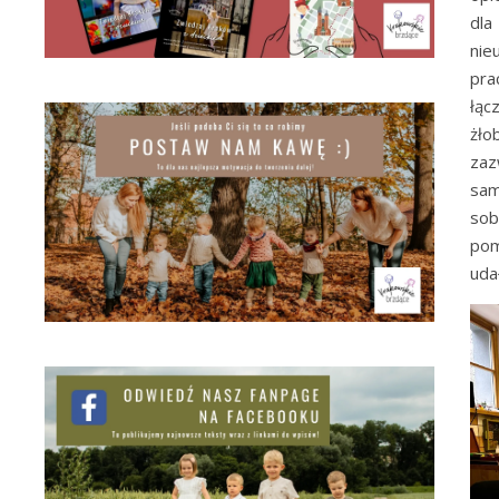
dla
nie
pra
łąc
żło
zaz
sam
sob
pom
uda