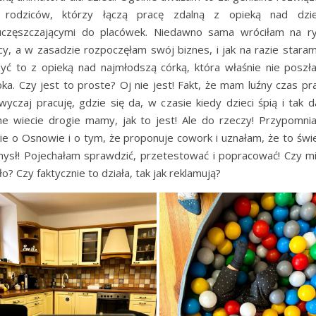
 rodziców, którzy łączą pracę zdalną z opieką nad dzi
uczęszczającymi do placówek. Niedawno sama wróciłam na r
cy, a w zasadzie rozpoczęłam swój biznes, i jak na razie staram
zyć to z opieką nad najmłodszą córką, która właśnie nie poszł
bka. Czy jest to proste? Oj nie jest! Fakt, że mam luźny czas pra
wyczaj pracuję, gdzie się da, w czasie kiedy dzieci śpią i tak da
e wiecie drogie mamy, jak to jest! Ale do rzeczy! Przypomni
ie o Osnowie i o tym, że proponuje cowork i uznałam, że to świ
ysł! Pojechałam sprawdzić, przetestować i popracować! Czy mi
ło? Czy faktycznie to działa, tak jak reklamują?