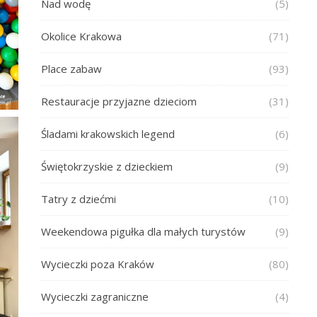
Nad wodę
(5)
Okolice Krakowa
(71)
Place zabaw
(93)
Restauracje przyjazne dzieciom
(31)
Śladami krakowskich legend
(6)
Świętokrzyskie z dzieckiem
(9)
Tatry z dziećmi
(10)
Weekendowa pigułka dla małych turystów
(9)
Wycieczki poza Kraków
(80)
Wycieczki zagraniczne
(4)