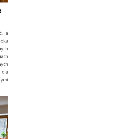
e
ć, a
ieka
nych
ach
nych
 dla
nymi