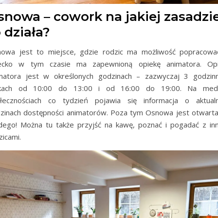
snowa – cowork na jakiej zasadzi
 działa?
owa jest to miejsce, gdzie rodzic ma możliwość popracowa
ecko w tym czasie ma zapewnioną opiekę animatora. Op
matora jest w określonych godzinach – zazwyczaj 3 godzin
okach od 10:00 do 13:00 i od 16:00 do 19:00. Na medi
łecznościach co tydzień pojawia się informacja o aktual
zinach dostępności animatorów. Poza tym Osnowa jest otwarta
dego! Można tu także przyjść na kawę, poznać i pogadać z in
zicami.