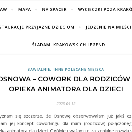
BAW
MAPA
NA SPACER
WYCIECZKI POZA KRAK
STAURACJE PRZYJAZNE DZIECIOM
JEDZENIE NA MIEŚCI
ŚLADAMI KRAKOWSKICH LEGEND
,
BAWIALNIE
INNE POLECANE MIEJSCA
OSNOWA – COWORK DLA RODZICÓW 
OPIEKA ANIMATORA DLA DZIECI
2023-04-12
yznam się szczerze, że Osnowę obserwowałam już jakiś cz
łam jej koncept coworkingu dla mam (rodziców) połączone
eką animatora dla dzieci. Ogólnie uważam to za genialne rozwiąz