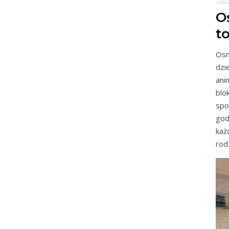
O
to
Osn
dzi
ani
bl
spo
god
każ
rod