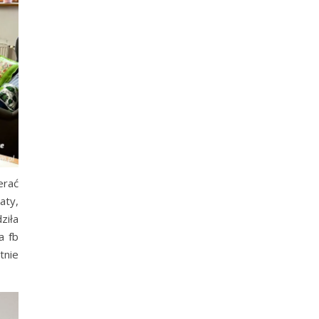
erać
aty,
ziła
a fb
tnie