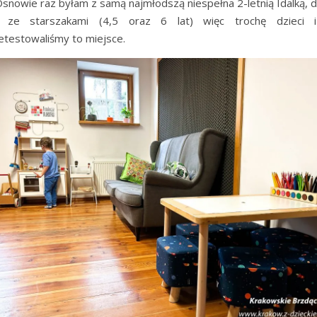
snowie raz byłam z samą najmłodszą niespełna 2-letnią Idalką, d
 ze starszakami (4,5 oraz 6 lat) więc trochę dzieci 
etestowaliśmy to miejsce.