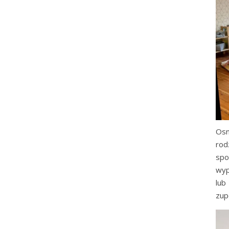
Osn
rod
spo
wyp
lub
zup